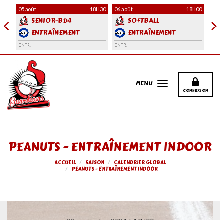
Panneau de gestion des cookies
H00
05 août
18H30
06 août
18H00
06 
SENIOR-BD4
SOFTBALL
ENTRAÎNEMENT
ENTRAÎNEMENT
ENTR.
ENTR.
ENT
MENU
CONNEXION
PEANUTS - ENTRAÎNEMENT INDOOR
ACCUEIL
SAISON
CALENDRIER GLOBAL
PEANUTS - ENTRAÎNEMENT INDOOR