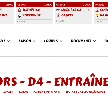
18H00
08 août
14H00
09 août
10H00
09 août
H
SLOWPITCH
LIÈGE REBELS
SENI
F
MENT
POPERINGE
CADETS
NAM
FRONTLINERS
ANGE
CHAMP.
CHAMP.
CHAMP.
QUICKSILVERS
QUES
SAISON
EQUIPES
DOCUMENTS
B
ORS - D4 - ENTRAÎN
ACCUEIL
SAISON
CALENDRIER GLOBAL
SENIORS - D4 - ENTRAÎNEMENT