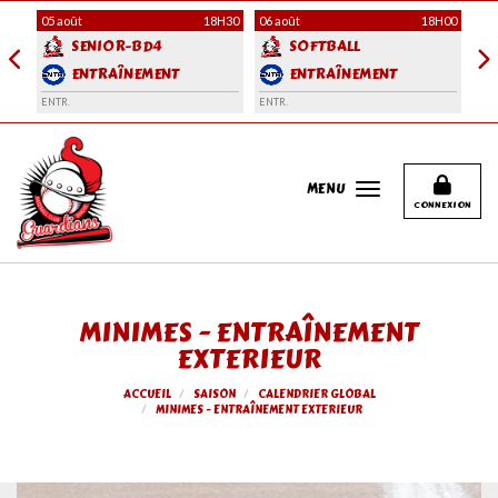
Panneau de gestion des cookies
H30
05 août
18H30
06 août
18H00
06 
SENIOR-BD4
SOFTBALL
ENTRAÎNEMENT
ENTRAÎNEMENT
ENTR.
ENTR.
ENT
MENU
CONNEXION
MINIMES - ENTRAÎNEMENT
EXTERIEUR
ACCUEIL
SAISON
CALENDRIER GLOBAL
MINIMES - ENTRAÎNEMENT EXTERIEUR