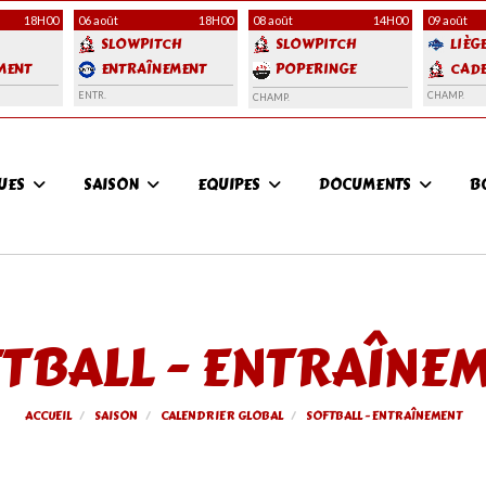
18H00
06 août
18H00
08 août
14H00
09 août
SLOWPITCH
SLOWPITCH
LIÈG
MENT
ENTRAÎNEMENT
POPERINGE
CADE
FRONTLINERS
ENTR.
CHAMP.
CHAMP.
QUICKSILVERS
QUES
SAISON
EQUIPES
DOCUMENTS
B
TBALL - ENTRAÎNE
ACCUEIL
SAISON
CALENDRIER GLOBAL
SOFTBALL - ENTRAÎNEMENT