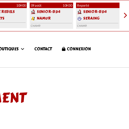
10H00
09 août
10H30
Reporté
10 
E REBELS
SENIOR-BD4
SENIOR-BD4
TS
NAMUR
SERAING
ANGELS 4
BROWN BOYS
ENT
CHAMP.
CHAMP.
OUTIQUES
CONTACT
CONNEXION
MENT