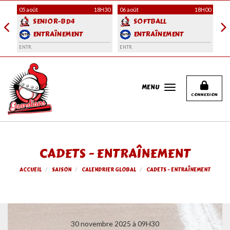
Panneau de gestion des cookies
H30
05 août
18H30
06 août
18H00
06 
SENIOR-BD4
SOFTBALL
ENTRAÎNEMENT
ENTRAÎNEMENT
ENTR.
ENTR.
ENT
MENU
CONNEXION
CADETS - ENTRAÎNEMENT
ACCUEIL
SAISON
CALENDRIER GLOBAL
CADETS - ENTRAÎNEMENT
30 novembre 2025 à 09H30