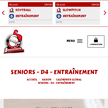
Panneau de gestion des cookies
H00
06 août
18H00
06 août
18H00
08 
SOFTBALL
SLOWPITCH
ENTRAÎNEMENT
ENTRAÎNEMENT
ENTR.
ENTR.
CHA
MENU
CONNEXION
SENIORS - D4 - ENTRAÎNEMENT
ACCUEIL
SAISON
CALENDRIER GLOBAL
SENIORS - D4 - ENTRAÎNEMENT