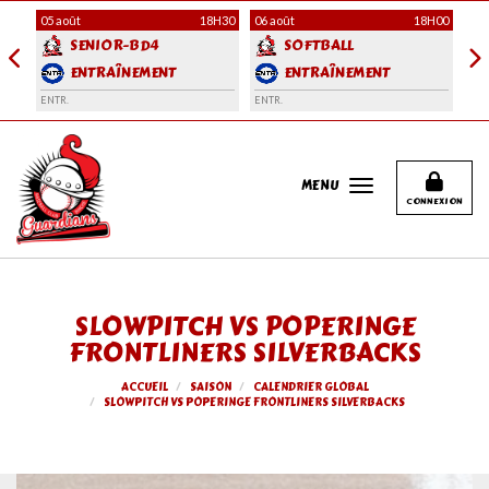
Panneau de gestion des cookies
H00
05 août
18H30
06 août
18H00
06 
SENIOR-BD4
SOFTBALL
ENTRAÎNEMENT
ENTRAÎNEMENT
ENTR.
ENTR.
ENT
MENU
CONNEXION
SLOWPITCH VS POPERINGE
FRONTLINERS SILVERBACKS
ACCUEIL
SAISON
CALENDRIER GLOBAL
SLOWPITCH VS POPERINGE FRONTLINERS SILVERBACKS