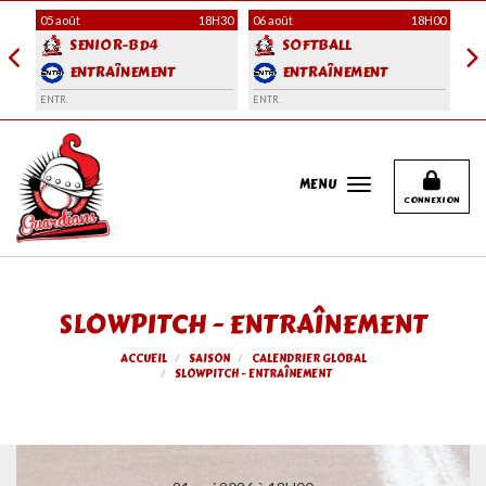
Panneau de gestion des cookies
H30
05 août
18H30
06 août
18H00
06 
SENIOR-BD4
SOFTBALL
ENTRAÎNEMENT
ENTRAÎNEMENT
ENTR.
ENTR.
ENT
MENU
CONNEXION
SLOWPITCH - ENTRAÎNEMENT
ACCUEIL
SAISON
CALENDRIER GLOBAL
SLOWPITCH - ENTRAÎNEMENT