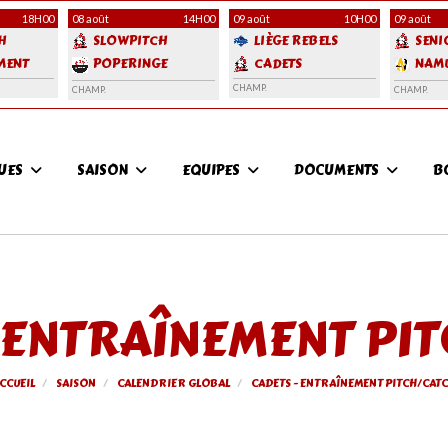
18H00
08 août
14H00
09 août
10H00
09 août
H
SLOWPITCH
LIÈGE REBELS
SENI
MENT
POPERINGE
CADETS
NAM
FRONTLINERS
ANGE
CHAMP.
CHAMP.
CHAMP.
QUICKSILVERS
QUES
SAISON
EQUIPES
DOCUMENTS
B
 ENTRAÎNEMENT PI
CCUEIL
SAISON
CALENDRIER GLOBAL
CADETS - ENTRAÎNEMENT PITCH/CAT