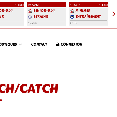
10H30
Reporté
10 août
18H00
12 
OR-BD4
SENIOR-BD4
MINIMES
UR
SERAING
ENTRAÎNEMENT
LS 4
BROWN BOYS
ENTR.
CHAMP.
ENT
OUTIQUES
CONTACT
CONNEXION
TCH/CATCH
CH