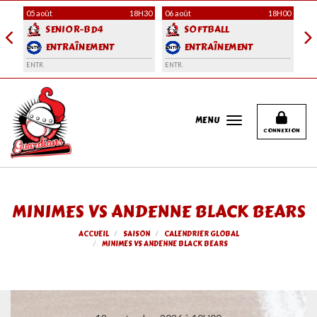
Panneau de gestion des cookies
H00
05 août
18H30
06 août
18H00
06 
SENIOR-BD4
SOFTBALL
ENTRAÎNEMENT
ENTRAÎNEMENT
ENTR.
ENTR.
ENT
MENU
CONNEXION
MINIMES VS ANDENNE BLACK BEARS
ACCUEIL
SAISON
CALENDRIER GLOBAL
MINIMES VS ANDENNE BLACK BEARS