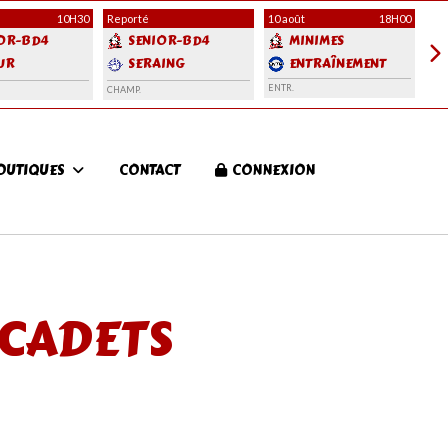
10H30
Reporté
10 août
18H00
12 
OR-BD4
SENIOR-BD4
MINIMES
UR
SERAING
ENTRAÎNEMENT
LS 4
BROWN BOYS
ENTR.
CHAMP.
ENT
OUTIQUES
CONTACT
CONNEXION
 CADETS