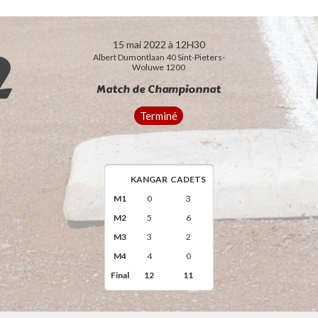
2
15 mai 2022 à 12H30
Albert Dumontlaan 40 Sint-Pieters-
Woluwe 1200
Match de Championnat
Terminé
KANGAR
CADETS
M1
0
3
M2
5
6
M3
3
2
M4
4
0
Final
12
11