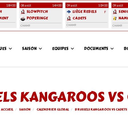
18H00
08 août
14H00
09 août
10H00
09 août
H
SLOWPITCH
LIÈGE REBELS
SENI
F
MENT
POPERINGE
CADETS
NAM
FRONTLINERS
ANGE
CHAMP.
CHAMP.
CHAMP.
QUICKSILVERS
QUES
SAISON
EQUIPES
DOCUMENTS
B
LS KANGAROOS VS
ACCUEIL
SAISON
CALENDRIER GLOBAL
BRUSSELS KANGAROOS VS CADETS