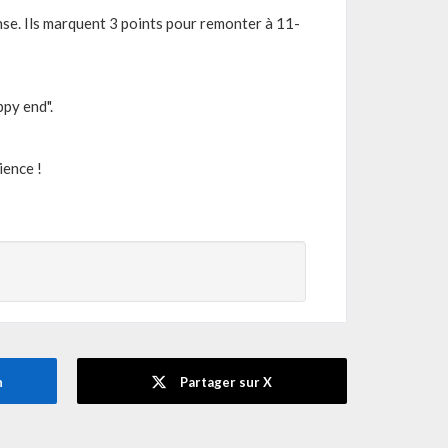
ense. Ils marquent 3 points pour remonter à 11-
py end".
tience !
n
Partager sur X