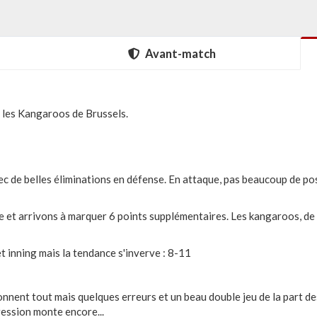
Avant-match
z les Kangaroos de Brussels.
ec de belles éliminations en défense. En attaque, pas beaucoup de pos
 et arrivons à marquer 6 points supplémentaires. Les kangaroos, de l
t inning mais la tendance s'inverve : 8-11
onnent tout mais quelques erreurs et un beau double jeu de la part 
ession monte encore...