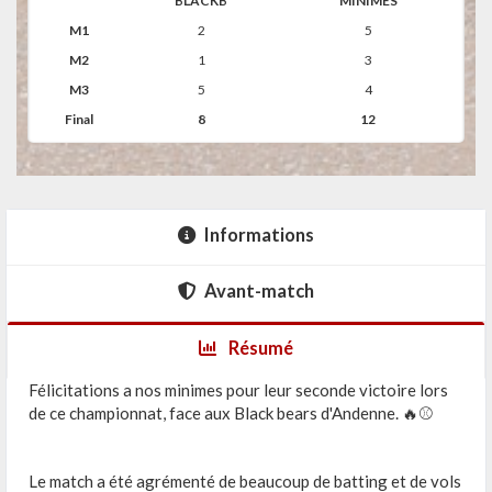
BLACKB
MINIMES
M1
2
5
M2
1
3
M3
5
4
Final
8
12
Informations
Avant-match
Résumé
Félicitations a nos minimes pour leur seconde victoire lors
de ce championnat, face aux Black bears d'Andenne. 🔥⚾
Le match a été agrémenté de beaucoup de batting et de vols