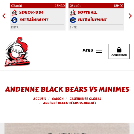
Panneau de gestion des cookies
H30
05 août
18H30
06 août
18H00
06 
SENIOR-BD4
SOFTBALL
ENTRAÎNEMENT
ENTRAÎNEMENT
ENTR.
ENTR.
ENT
MENU
CONNEXION
ANDENNE BLACK BEARS VS MINIMES
ACCUEIL
SAISON
CALENDRIER GLOBAL
ANDENNE BLACK BEARS VS MINIMES