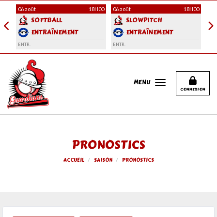
Panneau de gestion des cookies
H00
06 août
18H00
06 août
18H00
08 
SOFTBALL
SLOWPITCH
ENTRAÎNEMENT
ENTRAÎNEMENT
ENTR.
ENTR.
CHA
MENU
CONNEXION
PRONOSTICS
ACCUEIL
SAISON
PRONOSTICS