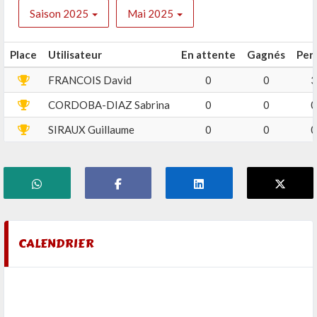
Saison 2025
Mai 2025
Place
Utilisateur
En attente
Gagnés
Per
FRANCOIS David
0
0
3
CORDOBA-DIAZ Sabrina
0
0
0
SIRAUX Guillaume
0
0
0
CALENDRIER