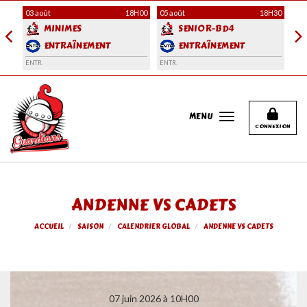
Panneau de gestion des cookies
H00
03 août
18H00
05 août
18H30
06 
MINIMES
SENIOR-BD4
ENTRAÎNEMENT
ENTRAÎNEMENT
ENTR.
ENTR.
ENT
MENU
CONNEXION
ANDENNE VS CADETS
ACCUEIL
SAISON
CALENDRIER GLOBAL
ANDENNE VS CADETS
07 juin 2026 à 10H00