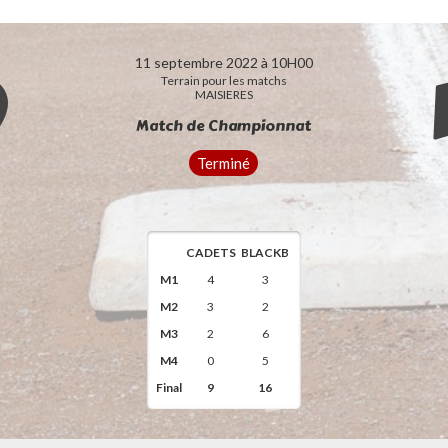
9
11 septembre 2022 à 10H00
Terrain pour les matchs
MAISIERES
Match de Championnat
Terminé
CADETS
BLACKB
M1
4
3
M2
3
2
M3
2
6
M4
0
5
Final
9
16