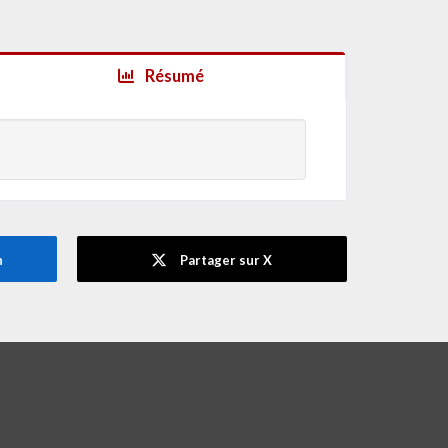
Résumé
n
Partager sur X