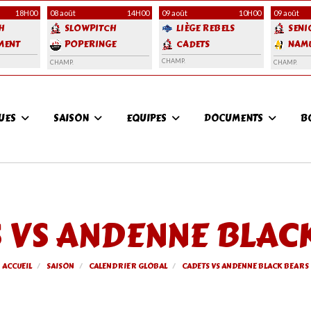
18H00
08 août
14H00
09 août
10H00
09 août
H
SLOWPITCH
LIÈGE REBELS
SENI
MENT
POPERINGE
CADETS
NAM
FRONTLINERS
ANGE
CHAMP.
CHAMP.
CHAMP.
QUICKSILVERS
QUES
SAISON
EQUIPES
DOCUMENTS
B
 VS ANDENNE BLAC
ACCUEIL
SAISON
CALENDRIER GLOBAL
CADETS VS ANDENNE BLACK BEARS