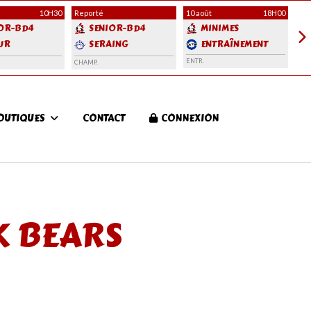
10H30
Reporté
10 août
18H00
12 
OR-BD4
SENIOR-BD4
MINIMES
UR
SERAING
ENTRAÎNEMENT
LS 4
BROWN BOYS
ENTR.
CHAMP.
ENT
OUTIQUES
CONTACT
CONNEXION
K BEARS