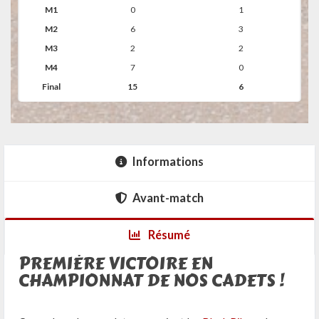
M1
0
1
M2
6
3
M3
2
2
M4
7
0
Final
15
6
Informations
Avant-match
Résumé
PREMIÈRE VICTOIRE EN
CHAMPIONNAT DE NOS CADETS !