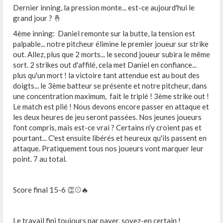
Dernier inning, la pression monte... est-ce aujourd'hui le
grand jour ? 🤞
4ème inning: Daniel remonte sur la butte, la tension est
palpable... notre pitcheur élimine le premier joueur sur strike
out. Allez, plus que 2 morts... le second joueur subira le même
sort. 2 strikes out d'affilé, cela met Daniel en confiance...
plus qu'un mort ! la victoire tant attendue est au bout des
doigts... le 3ème batteur se présente et notre pitcheur, dans
une concentration maximum, fait le triplé ! 3ème strike out !
Le match est plié ! Nous devons encore passer en attaque et
les deux heures de jeu seront passées. Nos jeunes joueurs
l'ont compris, mais est-ce vrai ? Certains n'y croient pas et
pourtant... C'est ensuite libérés et heureux qu'ils passent en
attaque. Pratiquement tous nos joueurs vont marquer leur
point. 7 au total.
Score final 15-6 👏⚾🔥
Le travail fini toujours par payer, soyez-en certain !