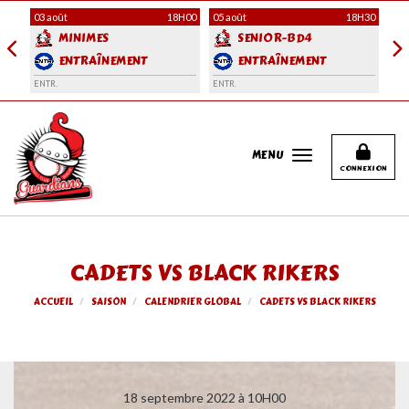
Panneau de gestion des cookies
H00
03 août
18H00
05 août
18H30
06 
MINIMES
SENIOR-BD4
ENTRAÎNEMENT
ENTRAÎNEMENT
ENTR.
ENTR.
ENT
MENU
CONNEXION
CADETS VS BLACK RIKERS
ACCUEIL
SAISON
CALENDRIER GLOBAL
CADETS VS BLACK RIKERS
18 septembre 2022 à 10H00