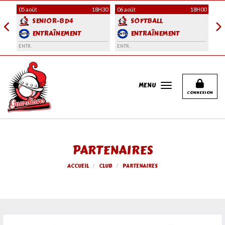
Panneau de gestion des cookies
H30
05 août
18H30
06 août
18H00
06 
SENIOR-BD4
SOFTBALL
ENTRAÎNEMENT
ENTRAÎNEMENT
ENTR.
ENTR.
ENT
MENU
CONNEXION
PARTENAIRES
ACCUEIL
CLUB
PARTENAIRES